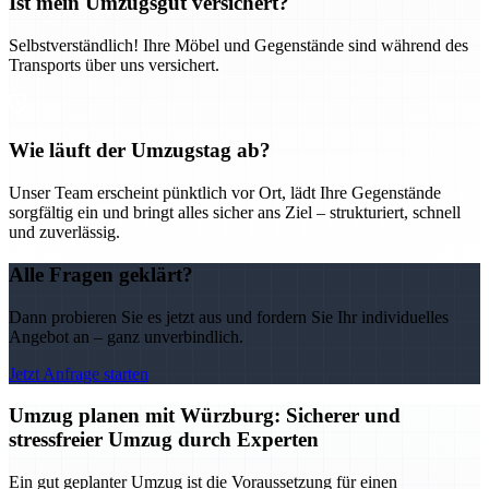
Ist mein Umzugsgut versichert?
Selbstverständlich! Ihre Möbel und Gegenstände sind während des
Transports über uns versichert.
Wie läuft der Umzugstag ab?
Unser Team erscheint pünktlich vor Ort, lädt Ihre Gegenstände
sorgfältig ein und bringt alles sicher ans Ziel – strukturiert, schnell
und zuverlässig.
Alle Fragen geklärt?
Dann probieren Sie es jetzt aus und fordern Sie Ihr individuelles
Angebot an – ganz unverbindlich.
Jetzt Anfrage starten
Umzug planen mit Würzburg: Sicherer und
stressfreier Umzug durch Experten
Ein gut geplanter Umzug ist die Voraussetzung für einen