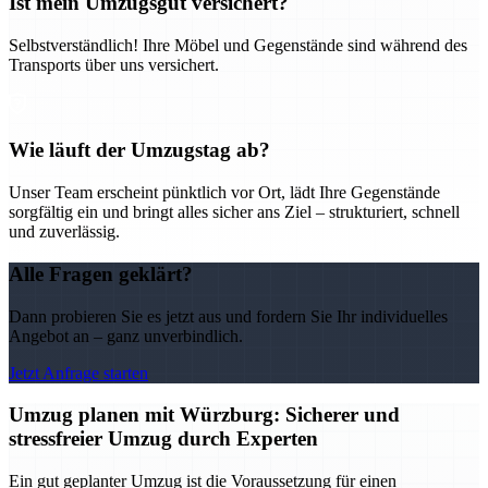
Ist mein Umzugsgut versichert?
Selbstverständlich! Ihre Möbel und Gegenstände sind während des
Transports über uns versichert.
Wie läuft der Umzugstag ab?
Unser Team erscheint pünktlich vor Ort, lädt Ihre Gegenstände
sorgfältig ein und bringt alles sicher ans Ziel – strukturiert, schnell
und zuverlässig.
Alle Fragen geklärt?
Dann probieren Sie es jetzt aus und fordern Sie Ihr individuelles
Angebot an – ganz unverbindlich.
Jetzt Anfrage starten
Umzug planen mit Würzburg: Sicherer und
stressfreier Umzug durch Experten
Ein gut geplanter Umzug ist die Voraussetzung für einen