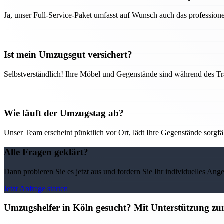
Ja, unser Full-Service-Paket umfasst auf Wunsch auch das professio
Ist mein Umzugsgut versichert?
Selbstverständlich! Ihre Möbel und Gegenstände sind während des Tra
Wie läuft der Umzugstag ab?
Unser Team erscheint pünktlich vor Ort, lädt Ihre Gegenstände sorgfälti
Alle Fragen geklärt?
Dann probieren Sie es jetzt aus und fordern Sie Ihr individuelles Ang
Jetzt Anfrage starten
Umzugshelfer in Köln gesucht? Mit Unterstützung z