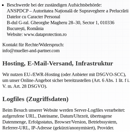
Beschwerde bei der zuständigen Aufsichtsbehörde:
ANSPDCP – Autoritatea Națională de Supraveghere a Prelucrării
Datelor cu Caracter Personal
B-dul G-ral. Gheorghe Magheru 28–30, Sector 1, 010336
București, România
Website: www.dataprotection.ro
Kontakt für Rechte/Widerspruch:
info@mueller-and-partner.com
Hosting, E-Mail-Versand, Infrastruktur
Wir nutzen EU-/EWR-Hosting (oder Anbieter mit DSGVO-SCC),
um unser Online-Angebot sicher bereitzustellen (Art. 6 Abs. 1 lit. f i.
V. m. Art. 28 DSGVO).
Logfiles (Zugriffsdaten)
Beim Besuch unserer Website werden Server-Logfiles verarbeitet:
aufgerufene URL, Dateiname, Datum/Uhrzeit, übertragene
Datenmenge, Erfolgsstatus, Browser/Version, Betriebssystem,
Referrer-URL, IP-Adresse (gekürzt/anonymisiert), Provider.