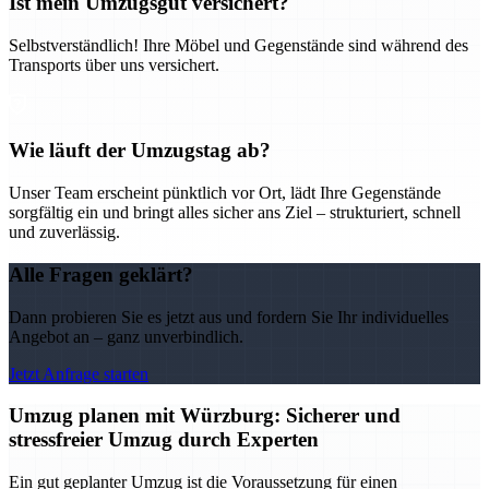
Ist mein Umzugsgut versichert?
Selbstverständlich! Ihre Möbel und Gegenstände sind während des
Transports über uns versichert.
Wie läuft der Umzugstag ab?
Unser Team erscheint pünktlich vor Ort, lädt Ihre Gegenstände
sorgfältig ein und bringt alles sicher ans Ziel – strukturiert, schnell
und zuverlässig.
Alle Fragen geklärt?
Dann probieren Sie es jetzt aus und fordern Sie Ihr individuelles
Angebot an – ganz unverbindlich.
Jetzt Anfrage starten
Umzug planen mit Würzburg: Sicherer und
stressfreier Umzug durch Experten
Ein gut geplanter Umzug ist die Voraussetzung für einen