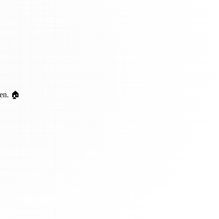
ten. 🏠