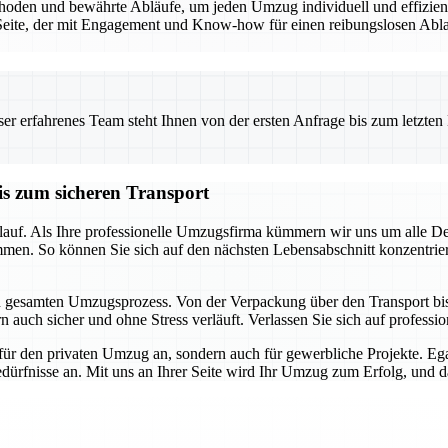
den und bewährte Abläufe, um jeden Umzug individuell und effizient 
eite, der mit Engagement und Know-how für einen reibungslosen Ablauf
 erfahrenes Team steht Ihnen von der ersten Anfrage bis zum letzten Ka
is zum sicheren Transport
auf. Als Ihre professionelle Umzugsfirma kümmern wir uns um alle Detai
mmen. So können Sie sich auf den nächsten Lebensabschnitt konzentrie
en gesamten Umzugsprozess. Von der Verpackung über den Transport bis h
 auch sicher und ohne Stress verläuft. Verlassen Sie sich auf profession
für den privaten Umzug an, sondern auch für gewerbliche Projekte. E
dürfnisse an. Mit uns an Ihrer Seite wird Ihr Umzug zum Erfolg, und das