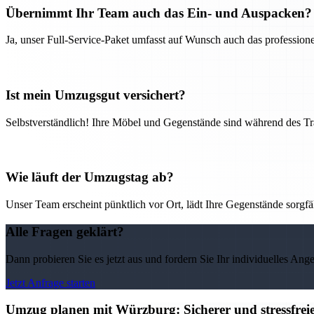
Übernimmt Ihr Team auch das Ein- und Auspacken?
Ja, unser Full-Service-Paket umfasst auf Wunsch auch das professio
Ist mein Umzugsgut versichert?
Selbstverständlich! Ihre Möbel und Gegenstände sind während des Tra
Wie läuft der Umzugstag ab?
Unser Team erscheint pünktlich vor Ort, lädt Ihre Gegenstände sorgfälti
Alle Fragen geklärt?
Dann probieren Sie es jetzt aus und fordern Sie Ihr individuelles Ang
Jetzt Anfrage starten
Umzug planen mit Würzburg: Sicherer und stressfre