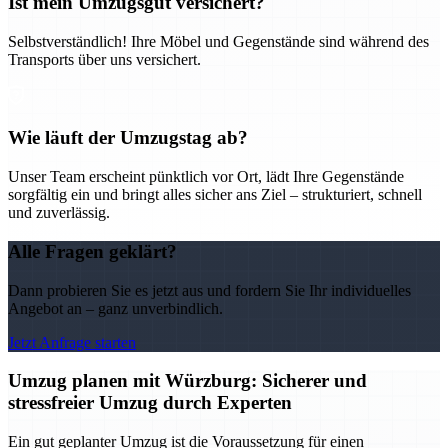
Ist mein Umzugsgut versichert?
Selbstverständlich! Ihre Möbel und Gegenstände sind während des
Transports über uns versichert.
Wie läuft der Umzugstag ab?
Unser Team erscheint pünktlich vor Ort, lädt Ihre Gegenstände
sorgfältig ein und bringt alles sicher ans Ziel – strukturiert, schnell
und zuverlässig.
Alle Fragen geklärt?
Dann probieren Sie es jetzt aus und fordern Sie Ihr individuelles
Angebot an – ganz unverbindlich.
Jetzt Anfrage starten
Umzug planen mit Würzburg: Sicherer und
stressfreier Umzug durch Experten
Ein gut geplanter Umzug ist die Voraussetzung für einen