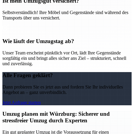
Ist mein Umzugsgut versichert?
Selbstverständlich! Ihre Möbel und Gegenstände sind während des
Transports über uns versichert.
Wie läuft der Umzugstag ab?
Unser Team erscheint pünktlich vor Ort, lädt Ihre Gegenstände
sorgfältig ein und bringt alles sicher ans Ziel – strukturiert, schnell
und zuverlässig.
Alle Fragen geklärt?
Dann probieren Sie es jetzt aus und fordern Sie Ihr individuelles
Angebot an – ganz unverbindlich.
Jetzt Anfrage starten
Umzug planen mit Würzburg: Sicherer und
stressfreier Umzug durch Experten
Ein gut geplanter Umzug ist die Voraussetzung für einen