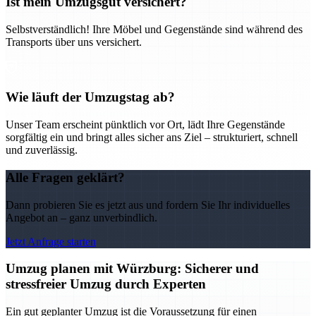
Ist mein Umzugsgut versichert?
Selbstverständlich! Ihre Möbel und Gegenstände sind während des
Transports über uns versichert.
Wie läuft der Umzugstag ab?
Unser Team erscheint pünktlich vor Ort, lädt Ihre Gegenstände
sorgfältig ein und bringt alles sicher ans Ziel – strukturiert, schnell
und zuverlässig.
Alle Fragen geklärt?
Dann probieren Sie es jetzt aus und fordern Sie Ihr individuelles
Angebot an – ganz unverbindlich.
Jetzt Anfrage starten
Umzug planen mit Würzburg: Sicherer und
stressfreier Umzug durch Experten
Ein gut geplanter Umzug ist die Voraussetzung für einen