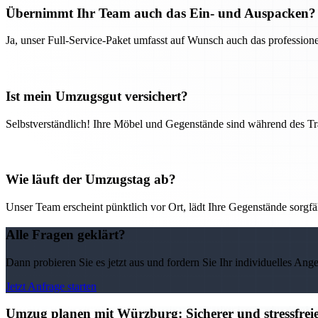
Übernimmt Ihr Team auch das Ein- und Auspacken?
Ja, unser Full-Service-Paket umfasst auf Wunsch auch das professio
Ist mein Umzugsgut versichert?
Selbstverständlich! Ihre Möbel und Gegenstände sind während des Tra
Wie läuft der Umzugstag ab?
Unser Team erscheint pünktlich vor Ort, lädt Ihre Gegenstände sorgfälti
Alle Fragen geklärt?
Dann probieren Sie es jetzt aus und fordern Sie Ihr individuelles Ang
Jetzt Anfrage starten
Umzug planen mit Würzburg: Sicherer und stressfre