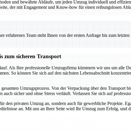
den und bewährte Abläufe, um jeden Umzug individuell und effizient 
eite, der mit Engagement und Know-how für einen reibungslosen Ablauf
 erfahrenes Team steht Ihnen von der ersten Anfrage bis zum letzten Ka
is zum sicheren Transport
auf. Als Ihre professionelle Umzugsfirma kümmern wir uns um alle Detai
mmen. So können Sie sich auf den nächsten Lebensabschnitt konzentrie
en gesamten Umzugsprozess. Von der Verpackung über den Transport bis h
 auch sicher und ohne Stress verläuft. Verlassen Sie sich auf profession
für den privaten Umzug an, sondern auch für gewerbliche Projekte. E
dürfnisse an. Mit uns an Ihrer Seite wird Ihr Umzug zum Erfolg, und das