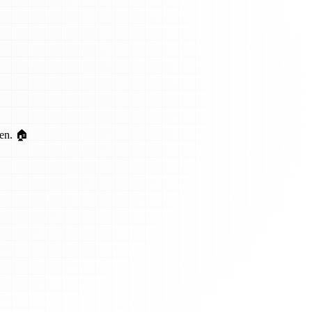
ten. 🏠