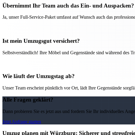
Übernimmt Ihr Team auch das Ein- und Auspacken?
Ja, unser Full-Service-Paket umfasst auf Wunsch auch das professio
Ist mein Umzugsgut versichert?
Selbstverständlich! Ihre Möbel und Gegenstände sind während des Tra
Wie läuft der Umzugstag ab?
Unser Team erscheint pünktlich vor Ort, lädt Ihre Gegenstände sorgfälti
Alle Fragen geklärt?
Dann probieren Sie es jetzt aus und fordern Sie Ihr individuelles Ang
Jetzt Anfrage starten
Umzug planen mit Würzburg: Sicherer und stressfre