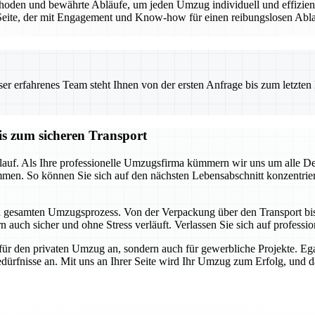
den und bewährte Abläufe, um jeden Umzug individuell und effizient 
eite, der mit Engagement und Know-how für einen reibungslosen Ablauf
 erfahrenes Team steht Ihnen von der ersten Anfrage bis zum letzten Ka
is zum sicheren Transport
auf. Als Ihre professionelle Umzugsfirma kümmern wir uns um alle Detai
mmen. So können Sie sich auf den nächsten Lebensabschnitt konzentrie
en gesamten Umzugsprozess. Von der Verpackung über den Transport bis h
 auch sicher und ohne Stress verläuft. Verlassen Sie sich auf profession
für den privaten Umzug an, sondern auch für gewerbliche Projekte. E
dürfnisse an. Mit uns an Ihrer Seite wird Ihr Umzug zum Erfolg, und das