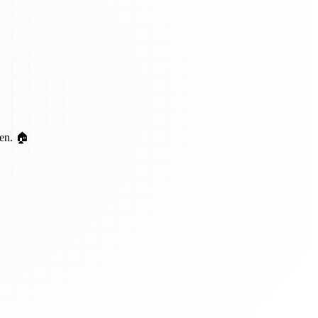
ten. 🏠