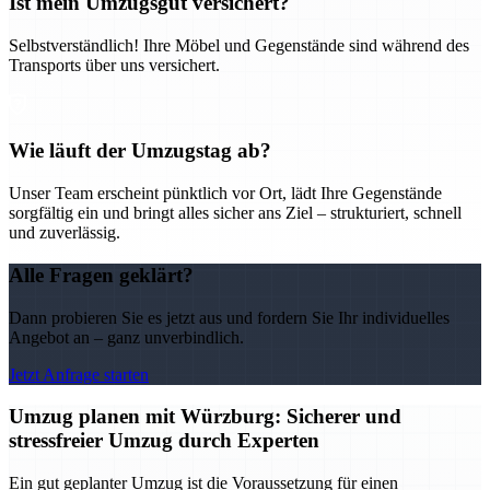
Ist mein Umzugsgut versichert?
Selbstverständlich! Ihre Möbel und Gegenstände sind während des
Transports über uns versichert.
Wie läuft der Umzugstag ab?
Unser Team erscheint pünktlich vor Ort, lädt Ihre Gegenstände
sorgfältig ein und bringt alles sicher ans Ziel – strukturiert, schnell
und zuverlässig.
Alle Fragen geklärt?
Dann probieren Sie es jetzt aus und fordern Sie Ihr individuelles
Angebot an – ganz unverbindlich.
Jetzt Anfrage starten
Umzug planen mit Würzburg: Sicherer und
stressfreier Umzug durch Experten
Ein gut geplanter Umzug ist die Voraussetzung für einen