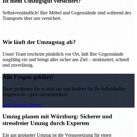
Ist mein Umzugsgut versichert?
Selbstverständlich! Ihre Möbel und Gegenstände sind während des
Transports über uns versichert.
Wie läuft der Umzugstag ab?
Unser Team erscheint pünktlich vor Ort, lädt Ihre Gegenstände
sorgfältig ein und bringt alles sicher ans Ziel – strukturiert, schnell
und zuverlässig.
Alle Fragen geklärt?
Dann probieren Sie es jetzt aus und fordern Sie Ihr individuelles
Angebot an – ganz unverbindlich.
Jetzt Anfrage starten
Umzug planen mit Würzburg: Sicherer und
stressfreier Umzug durch Experten
Ein gut geplanter Umzug ist die Voraussetzung für einen