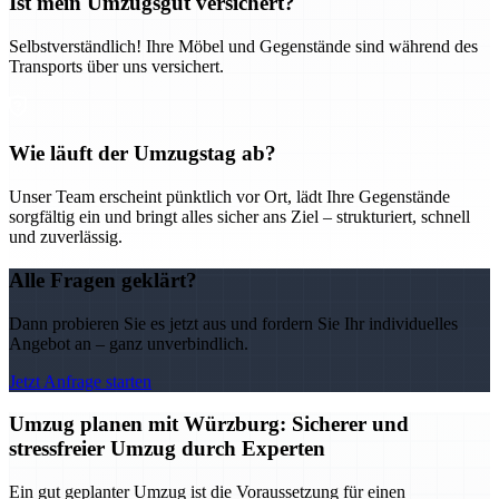
Ist mein Umzugsgut versichert?
Selbstverständlich! Ihre Möbel und Gegenstände sind während des
Transports über uns versichert.
Wie läuft der Umzugstag ab?
Unser Team erscheint pünktlich vor Ort, lädt Ihre Gegenstände
sorgfältig ein und bringt alles sicher ans Ziel – strukturiert, schnell
und zuverlässig.
Alle Fragen geklärt?
Dann probieren Sie es jetzt aus und fordern Sie Ihr individuelles
Angebot an – ganz unverbindlich.
Jetzt Anfrage starten
Umzug planen mit Würzburg: Sicherer und
stressfreier Umzug durch Experten
Ein gut geplanter Umzug ist die Voraussetzung für einen