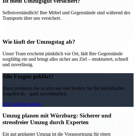
Ist mein Umzugsgut versichert?
Selbstverständlich! Ihre Möbel und Gegenstände sind während des
Transports über uns versichert.
Wie läuft der Umzugstag ab?
Unser Team erscheint pünktlich vor Ort, lädt Ihre Gegenstände
sorgfältig ein und bringt alles sicher ans Ziel – strukturiert, schnell
und zuverlässig.
Alle Fragen geklärt?
Dann probieren Sie es jetzt aus und fordern Sie Ihr individuelles
Angebot an – ganz unverbindlich.
Jetzt Anfrage starten
Umzug planen mit Würzburg: Sicherer und
stressfreier Umzug durch Experten
Ein gut geplanter Umzug ist die Voraussetzung für einen