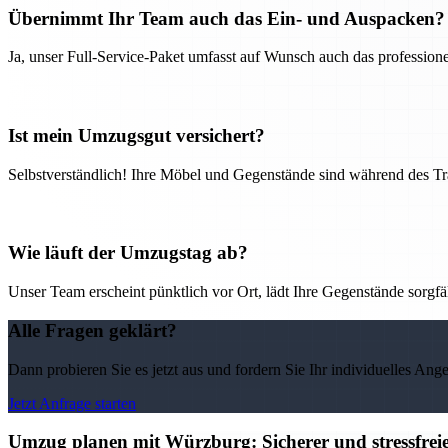
Übernimmt Ihr Team auch das Ein- und Auspacken?
Ja, unser Full-Service-Paket umfasst auf Wunsch auch das professio
Ist mein Umzugsgut versichert?
Selbstverständlich! Ihre Möbel und Gegenstände sind während des Tra
Wie läuft der Umzugstag ab?
Unser Team erscheint pünktlich vor Ort, lädt Ihre Gegenstände sorgfälti
Alle Fragen geklärt?
Dann probieren Sie es jetzt aus und fordern Sie Ihr individuelles Ang
Jetzt Anfrage starten
Umzug planen mit Würzburg: Sicherer und stressfre