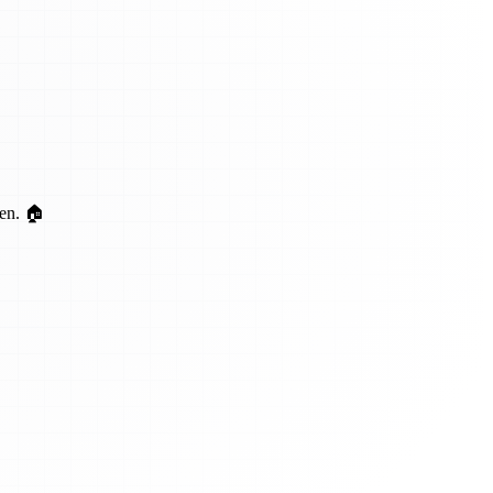
ten. 🏠