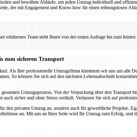
den und bewährte Abläufe, um jeden Umzug individuell und effizient 
eite, der mit Engagement und Know-how für einen reibungslosen Ablauf
 erfahrenes Team steht Ihnen von der ersten Anfrage bis zum letzten Ka
is zum sicheren Transport
auf. Als Ihre professionelle Umzugsfirma kümmern wir uns um alle Detai
mmen. So können Sie sich auf den nächsten Lebensabschnitt konzentrie
en gesamten Umzugsprozess. Von der Verpackung über den Transport bis h
 auch sicher und ohne Stress verläuft. Verlassen Sie sich auf profession
für den privaten Umzug an, sondern auch für gewerbliche Projekte. E
dürfnisse an. Mit uns an Ihrer Seite wird Ihr Umzug zum Erfolg, und das