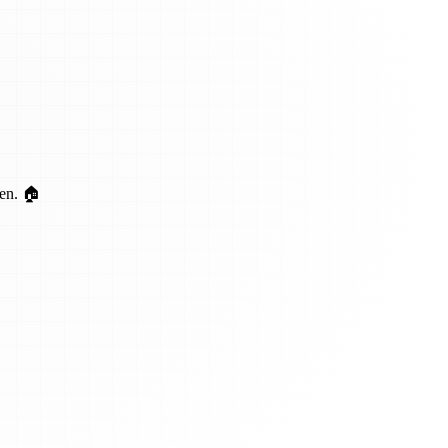
ten. 🏠