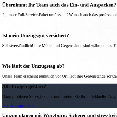
Übernimmt Ihr Team auch das Ein- und Auspacken?
Ja, unser Full-Service-Paket umfasst auf Wunsch auch das professio
Ist mein Umzugsgut versichert?
Selbstverständlich! Ihre Möbel und Gegenstände sind während des Tra
Wie läuft der Umzugstag ab?
Unser Team erscheint pünktlich vor Ort, lädt Ihre Gegenstände sorgfälti
Alle Fragen geklärt?
Dann probieren Sie es jetzt aus und fordern Sie Ihr individuelles Ang
Jetzt Anfrage starten
Umzug planen mit Würzburg: Sicherer und stressfre