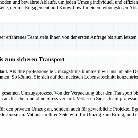
den und bewährte Abläufe, um jeden Umzug individuell und effizient 
eite, der mit Engagement und Know-how für einen reibungslosen Ablauf
 erfahrenes Team steht Ihnen von der ersten Anfrage bis zum letzten Ka
is zum sicheren Transport
auf. Als Ihre professionelle Umzugsfirma kümmern wir uns um alle Detai
mmen. So können Sie sich auf den nächsten Lebensabschnitt konzentrie
en gesamten Umzugsprozess. Von der Verpackung über den Transport bis h
 auch sicher und ohne Stress verläuft. Verlassen Sie sich auf profession
für den privaten Umzug an, sondern auch für gewerbliche Projekte. E
dürfnisse an. Mit uns an Ihrer Seite wird Ihr Umzug zum Erfolg, und das