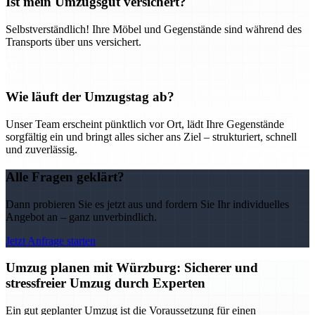
Ist mein Umzugsgut versichert?
Selbstverständlich! Ihre Möbel und Gegenstände sind während des
Transports über uns versichert.
Wie läuft der Umzugstag ab?
Unser Team erscheint pünktlich vor Ort, lädt Ihre Gegenstände
sorgfältig ein und bringt alles sicher ans Ziel – strukturiert, schnell
und zuverlässig.
Alle Fragen geklärt?
Dann probieren Sie es jetzt aus und fordern Sie Ihr individuelles
Angebot an – ganz unverbindlich.
Jetzt Anfrage starten
Umzug planen mit Würzburg: Sicherer und
stressfreier Umzug durch Experten
Ein gut geplanter Umzug ist die Voraussetzung für einen