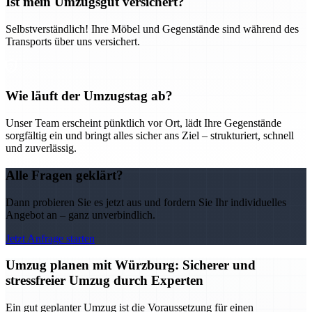
Ist mein Umzugsgut versichert?
Selbstverständlich! Ihre Möbel und Gegenstände sind während des
Transports über uns versichert.
Wie läuft der Umzugstag ab?
Unser Team erscheint pünktlich vor Ort, lädt Ihre Gegenstände
sorgfältig ein und bringt alles sicher ans Ziel – strukturiert, schnell
und zuverlässig.
Alle Fragen geklärt?
Dann probieren Sie es jetzt aus und fordern Sie Ihr individuelles
Angebot an – ganz unverbindlich.
Jetzt Anfrage starten
Umzug planen mit Würzburg: Sicherer und
stressfreier Umzug durch Experten
Ein gut geplanter Umzug ist die Voraussetzung für einen