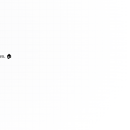
ten. 🏠