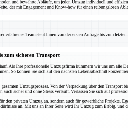
den und bewährte Abläufe, um jeden Umzug individuell und effizient 
eite, der mit Engagement und Know-how für einen reibungslosen Ablauf
 erfahrenes Team steht Ihnen von der ersten Anfrage bis zum letzten Ka
is zum sicheren Transport
auf. Als Ihre professionelle Umzugsfirma kümmern wir uns um alle Detai
mmen. So können Sie sich auf den nächsten Lebensabschnitt konzentrie
en gesamten Umzugsprozess. Von der Verpackung über den Transport bis h
 auch sicher und ohne Stress verläuft. Verlassen Sie sich auf profession
für den privaten Umzug an, sondern auch für gewerbliche Projekte. E
dürfnisse an. Mit uns an Ihrer Seite wird Ihr Umzug zum Erfolg, und das