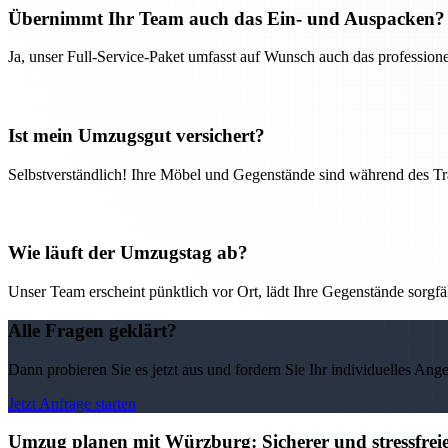
Übernimmt Ihr Team auch das Ein- und Auspacken?
Ja, unser Full-Service-Paket umfasst auf Wunsch auch das professio
Ist mein Umzugsgut versichert?
Selbstverständlich! Ihre Möbel und Gegenstände sind während des Tra
Wie läuft der Umzugstag ab?
Unser Team erscheint pünktlich vor Ort, lädt Ihre Gegenstände sorgfälti
Alle Fragen geklärt?
Dann probieren Sie es jetzt aus und fordern Sie Ihr individuelles Ang
Jetzt Anfrage starten
Umzug planen mit Würzburg: Sicherer und stressfre