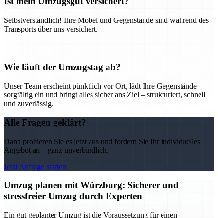
Ist mein Umzugsgut versichert?
Selbstverständlich! Ihre Möbel und Gegenstände sind während des
Transports über uns versichert.
Wie läuft der Umzugstag ab?
Unser Team erscheint pünktlich vor Ort, lädt Ihre Gegenstände
sorgfältig ein und bringt alles sicher ans Ziel – strukturiert, schnell
und zuverlässig.
Alle Fragen geklärt?
Dann probieren Sie es jetzt aus und fordern Sie Ihr individuelles
Angebot an – ganz unverbindlich.
Jetzt Anfrage starten
Umzug planen mit Würzburg: Sicherer und
stressfreier Umzug durch Experten
Ein gut geplanter Umzug ist die Voraussetzung für einen