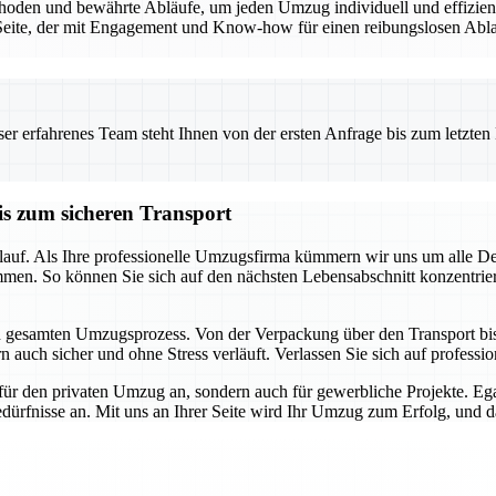
den und bewährte Abläufe, um jeden Umzug individuell und effizient 
eite, der mit Engagement und Know-how für einen reibungslosen Ablauf
 erfahrenes Team steht Ihnen von der ersten Anfrage bis zum letzten Ka
is zum sicheren Transport
auf. Als Ihre professionelle Umzugsfirma kümmern wir uns um alle Detai
mmen. So können Sie sich auf den nächsten Lebensabschnitt konzentrie
en gesamten Umzugsprozess. Von der Verpackung über den Transport bis h
 auch sicher und ohne Stress verläuft. Verlassen Sie sich auf profession
für den privaten Umzug an, sondern auch für gewerbliche Projekte. E
dürfnisse an. Mit uns an Ihrer Seite wird Ihr Umzug zum Erfolg, und das