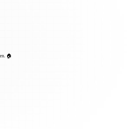
ten. 🏠