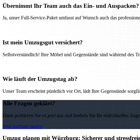
Übernimmt Ihr Team auch das Ein- und Auspacken?
Ja, unser Full-Service-Paket umfasst auf Wunsch auch das professio
Ist mein Umzugsgut versichert?
Selbstverständlich! Ihre Möbel und Gegenstände sind während des Tra
Wie läuft der Umzugstag ab?
Unser Team erscheint pünktlich vor Ort, lädt Ihre Gegenstände sorgfälti
Alle Fragen geklärt?
Dann probieren Sie es jetzt aus und fordern Sie Ihr individuelles Ang
Jetzt Anfrage starten
Umzug planen mit Würzburg: Sicherer und stressfre