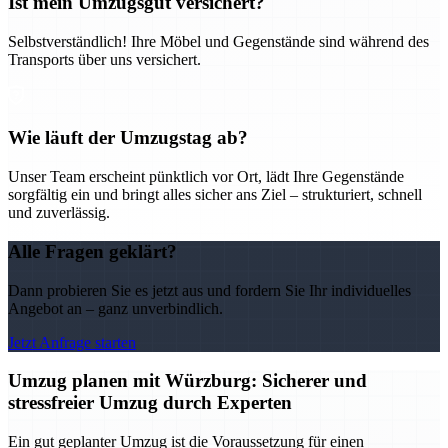
Ist mein Umzugsgut versichert?
Selbstverständlich! Ihre Möbel und Gegenstände sind während des
Transports über uns versichert.
Wie läuft der Umzugstag ab?
Unser Team erscheint pünktlich vor Ort, lädt Ihre Gegenstände
sorgfältig ein und bringt alles sicher ans Ziel – strukturiert, schnell
und zuverlässig.
Alle Fragen geklärt?
Dann probieren Sie es jetzt aus und fordern Sie Ihr individuelles
Angebot an – ganz unverbindlich.
Jetzt Anfrage starten
Umzug planen mit Würzburg: Sicherer und
stressfreier Umzug durch Experten
Ein gut geplanter Umzug ist die Voraussetzung für einen