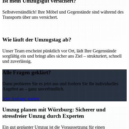
Ist mein Umzugsgut versichert?
Selbstverständlich! Ihre Möbel und Gegenstände sind während des
Transports über uns versichert.
Wie läuft der Umzugstag ab?
Unser Team erscheint pünktlich vor Ort, lädt Ihre Gegenstände
sorgfältig ein und bringt alles sicher ans Ziel – strukturiert, schnell
und zuverlässig.
Alle Fragen geklärt?
Dann probieren Sie es jetzt aus und fordern Sie Ihr individuelles
Angebot an – ganz unverbindlich.
Jetzt Anfrage starten
Umzug planen mit Würzburg: Sicherer und
stressfreier Umzug durch Experten
Ein gut geplanter Umzug ist die Voraussetzung für einen