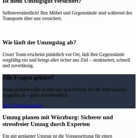
Ist mein Umzugsgut versichert?
Selbstverständlich! Ihre Möbel und Gegenstände sind während des
Transports über uns versichert.
Wie läuft der Umzugstag ab?
Unser Team erscheint pünktlich vor Ort, lädt Ihre Gegenstände
sorgfältig ein und bringt alles sicher ans Ziel – strukturiert, schnell
und zuverlässig.
Alle Fragen geklärt?
Dann probieren Sie es jetzt aus und fordern Sie Ihr individuelles
Angebot an – ganz unverbindlich.
Jetzt Anfrage starten
Umzug planen mit Würzburg: Sicherer und
stressfreier Umzug durch Experten
Ein gut geplanter Umzug ist die Voraussetzung für einen