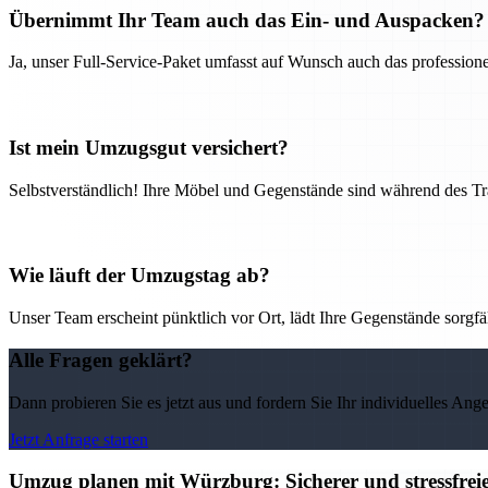
Übernimmt Ihr Team auch das Ein- und Auspacken?
Ja, unser Full-Service-Paket umfasst auf Wunsch auch das professio
Ist mein Umzugsgut versichert?
Selbstverständlich! Ihre Möbel und Gegenstände sind während des Tra
Wie läuft der Umzugstag ab?
Unser Team erscheint pünktlich vor Ort, lädt Ihre Gegenstände sorgfälti
Alle Fragen geklärt?
Dann probieren Sie es jetzt aus und fordern Sie Ihr individuelles Ang
Jetzt Anfrage starten
Umzug planen mit Würzburg: Sicherer und stressfre