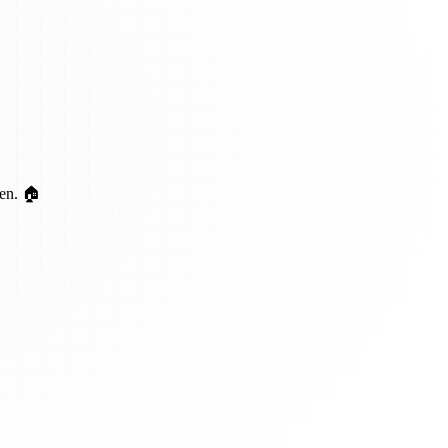
ten. 🏠