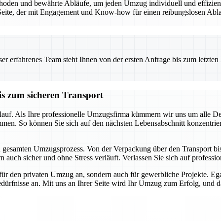
den und bewährte Abläufe, um jeden Umzug individuell und effizient 
eite, der mit Engagement und Know-how für einen reibungslosen Ablauf
 erfahrenes Team steht Ihnen von der ersten Anfrage bis zum letzten Ka
is zum sicheren Transport
auf. Als Ihre professionelle Umzugsfirma kümmern wir uns um alle Detai
mmen. So können Sie sich auf den nächsten Lebensabschnitt konzentrie
en gesamten Umzugsprozess. Von der Verpackung über den Transport bis h
 auch sicher und ohne Stress verläuft. Verlassen Sie sich auf profession
für den privaten Umzug an, sondern auch für gewerbliche Projekte. E
dürfnisse an. Mit uns an Ihrer Seite wird Ihr Umzug zum Erfolg, und das