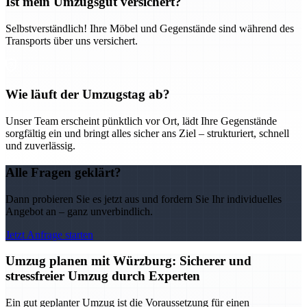
Ist mein Umzugsgut versichert?
Selbstverständlich! Ihre Möbel und Gegenstände sind während des
Transports über uns versichert.
Wie läuft der Umzugstag ab?
Unser Team erscheint pünktlich vor Ort, lädt Ihre Gegenstände
sorgfältig ein und bringt alles sicher ans Ziel – strukturiert, schnell
und zuverlässig.
Alle Fragen geklärt?
Dann probieren Sie es jetzt aus und fordern Sie Ihr individuelles
Angebot an – ganz unverbindlich.
Jetzt Anfrage starten
Umzug planen mit Würzburg: Sicherer und
stressfreier Umzug durch Experten
Ein gut geplanter Umzug ist die Voraussetzung für einen