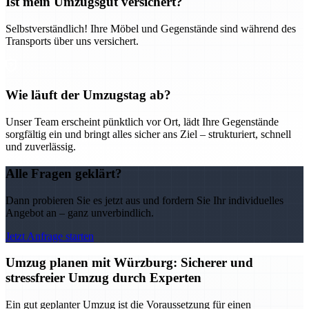
Ist mein Umzugsgut versichert?
Selbstverständlich! Ihre Möbel und Gegenstände sind während des
Transports über uns versichert.
Wie läuft der Umzugstag ab?
Unser Team erscheint pünktlich vor Ort, lädt Ihre Gegenstände
sorgfältig ein und bringt alles sicher ans Ziel – strukturiert, schnell
und zuverlässig.
Alle Fragen geklärt?
Dann probieren Sie es jetzt aus und fordern Sie Ihr individuelles
Angebot an – ganz unverbindlich.
Jetzt Anfrage starten
Umzug planen mit Würzburg: Sicherer und
stressfreier Umzug durch Experten
Ein gut geplanter Umzug ist die Voraussetzung für einen