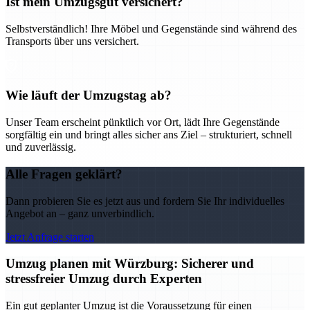
Ist mein Umzugsgut versichert?
Selbstverständlich! Ihre Möbel und Gegenstände sind während des
Transports über uns versichert.
Wie läuft der Umzugstag ab?
Unser Team erscheint pünktlich vor Ort, lädt Ihre Gegenstände
sorgfältig ein und bringt alles sicher ans Ziel – strukturiert, schnell
und zuverlässig.
Alle Fragen geklärt?
Dann probieren Sie es jetzt aus und fordern Sie Ihr individuelles
Angebot an – ganz unverbindlich.
Jetzt Anfrage starten
Umzug planen mit Würzburg: Sicherer und
stressfreier Umzug durch Experten
Ein gut geplanter Umzug ist die Voraussetzung für einen