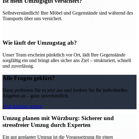
Ist mein Umzugsgut versichert?
Selbstverständlich! Ihre Möbel und Gegenstände sind während des
Transports über uns versichert.
Wie läuft der Umzugstag ab?
Unser Team erscheint pünktlich vor Ort, lädt Ihre Gegenstände
sorgfältig ein und bringt alles sicher ans Ziel – strukturiert, schnell
und zuverlässig.
Alle Fragen geklärt?
Dann probieren Sie es jetzt aus und fordern Sie Ihr individuelles
Angebot an – ganz unverbindlich.
Jetzt Anfrage starten
Umzug planen mit Würzburg: Sicherer und
stressfreier Umzug durch Experten
Ein gut geplanter Umzug ist die Voraussetzung für einen