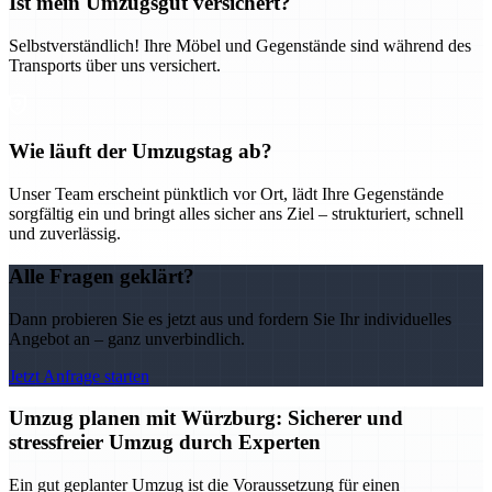
Ist mein Umzugsgut versichert?
Selbstverständlich! Ihre Möbel und Gegenstände sind während des
Transports über uns versichert.
Wie läuft der Umzugstag ab?
Unser Team erscheint pünktlich vor Ort, lädt Ihre Gegenstände
sorgfältig ein und bringt alles sicher ans Ziel – strukturiert, schnell
und zuverlässig.
Alle Fragen geklärt?
Dann probieren Sie es jetzt aus und fordern Sie Ihr individuelles
Angebot an – ganz unverbindlich.
Jetzt Anfrage starten
Umzug planen mit Würzburg: Sicherer und
stressfreier Umzug durch Experten
Ein gut geplanter Umzug ist die Voraussetzung für einen