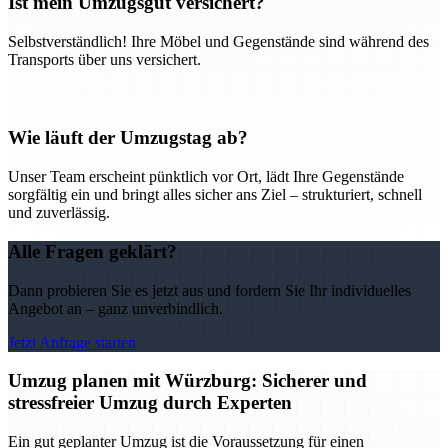
Ist mein Umzugsgut versichert?
Selbstverständlich! Ihre Möbel und Gegenstände sind während des
Transports über uns versichert.
Wie läuft der Umzugstag ab?
Unser Team erscheint pünktlich vor Ort, lädt Ihre Gegenstände
sorgfältig ein und bringt alles sicher ans Ziel – strukturiert, schnell
und zuverlässig.
Alle Fragen geklärt?
Dann probieren Sie es jetzt aus und fordern Sie Ihr individuelles
Angebot an – ganz unverbindlich.
Jetzt Anfrage starten
Umzug planen mit Würzburg: Sicherer und
stressfreier Umzug durch Experten
Ein gut geplanter Umzug ist die Voraussetzung für einen