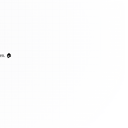
ten. 🏠