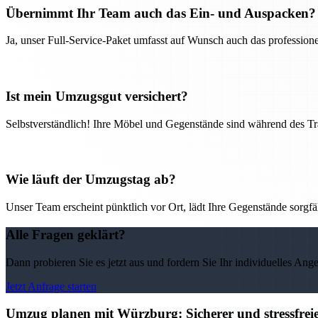
Übernimmt Ihr Team auch das Ein- und Auspacken?
Ja, unser Full-Service-Paket umfasst auf Wunsch auch das professio
Ist mein Umzugsgut versichert?
Selbstverständlich! Ihre Möbel und Gegenstände sind während des Tra
Wie läuft der Umzugstag ab?
Unser Team erscheint pünktlich vor Ort, lädt Ihre Gegenstände sorgfälti
Alle Fragen geklärt?
Dann probieren Sie es jetzt aus und fordern Sie Ihr individuelles Ang
Jetzt Anfrage starten
Umzug planen mit Würzburg: Sicherer und stressfre