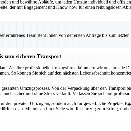
den und bewährte Abläufe, um jeden Umzug individuell und effizient 
eite, der mit Engagement und Know-how für einen reibungslosen Ablauf
 erfahrenes Team steht Ihnen von der ersten Anfrage bis zum letzten Ka
is zum sicheren Transport
auf. Als Ihre professionelle Umzugsfirma kümmern wir uns um alle Detai
mmen. So können Sie sich auf den nächsten Lebensabschnitt konzentrie
en gesamten Umzugsprozess. Von der Verpackung über den Transport bis h
 auch sicher und ohne Stress verläuft. Verlassen Sie sich auf profession
für den privaten Umzug an, sondern auch für gewerbliche Projekte. E
dürfnisse an. Mit uns an Ihrer Seite wird Ihr Umzug zum Erfolg, und das