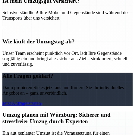
Ist mein Umzugsgut versichert?
Selbstverständlich! Ihre Möbel und Gegenstände sind während des
Transports über uns versichert.
Wie läuft der Umzugstag ab?
Unser Team erscheint pünktlich vor Ort, lädt Ihre Gegenstände
sorgfältig ein und bringt alles sicher ans Ziel – strukturiert, schnell
und zuverlässig.
Alle Fragen geklärt?
Dann probieren Sie es jetzt aus und fordern Sie Ihr individuelles
Angebot an – ganz unverbindlich.
Jetzt Anfrage starten
Umzug planen mit Würzburg: Sicherer und
stressfreier Umzug durch Experten
Ein gut geplanter Umzug ist die Voraussetzung für einen