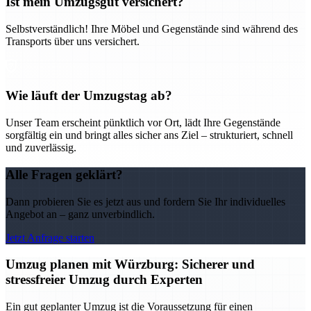
Ist mein Umzugsgut versichert?
Selbstverständlich! Ihre Möbel und Gegenstände sind während des
Transports über uns versichert.
Wie läuft der Umzugstag ab?
Unser Team erscheint pünktlich vor Ort, lädt Ihre Gegenstände
sorgfältig ein und bringt alles sicher ans Ziel – strukturiert, schnell
und zuverlässig.
Alle Fragen geklärt?
Dann probieren Sie es jetzt aus und fordern Sie Ihr individuelles
Angebot an – ganz unverbindlich.
Jetzt Anfrage starten
Umzug planen mit Würzburg: Sicherer und
stressfreier Umzug durch Experten
Ein gut geplanter Umzug ist die Voraussetzung für einen