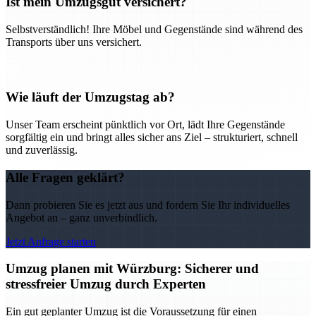
Ist mein Umzugsgut versichert?
Selbstverständlich! Ihre Möbel und Gegenstände sind während des
Transports über uns versichert.
Wie läuft der Umzugstag ab?
Unser Team erscheint pünktlich vor Ort, lädt Ihre Gegenstände
sorgfältig ein und bringt alles sicher ans Ziel – strukturiert, schnell
und zuverlässig.
Alle Fragen geklärt?
Dann probieren Sie es jetzt aus und fordern Sie Ihr individuelles
Angebot an – ganz unverbindlich.
Jetzt Anfrage starten
Umzug planen mit Würzburg: Sicherer und
stressfreier Umzug durch Experten
Ein gut geplanter Umzug ist die Voraussetzung für einen