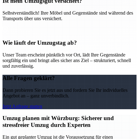
Ist mein Umzugsgut versichert?
Selbstverständlich! Ihre Möbel und Gegenstände sind während des
Transports über uns versichert.
Wie läuft der Umzugstag ab?
Unser Team erscheint pünktlich vor Ort, lädt Ihre Gegenstände
sorgfältig ein und bringt alles sicher ans Ziel – strukturiert, schnell
und zuverlässig.
Alle Fragen geklärt?
Dann probieren Sie es jetzt aus und fordern Sie Ihr individuelles
Angebot an – ganz unverbindlich.
Jetzt Anfrage starten
Umzug planen mit Würzburg: Sicherer und
stressfreier Umzug durch Experten
Ein gut geplanter Umzug ist die Voraussetzung für einen