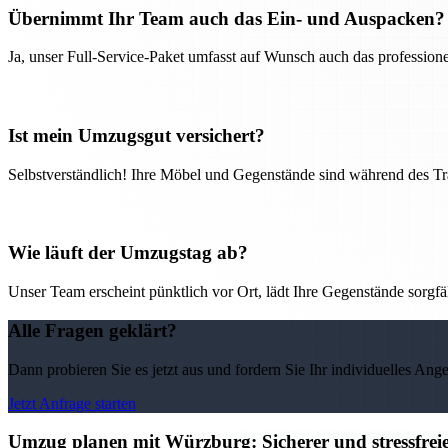
Übernimmt Ihr Team auch das Ein- und Auspacken?
Ja, unser Full-Service-Paket umfasst auf Wunsch auch das professio
Ist mein Umzugsgut versichert?
Selbstverständlich! Ihre Möbel und Gegenstände sind während des Tra
Wie läuft der Umzugstag ab?
Unser Team erscheint pünktlich vor Ort, lädt Ihre Gegenstände sorgfälti
Alle Fragen geklärt?
Dann probieren Sie es jetzt aus und fordern Sie Ihr individuelles Ang
Jetzt Anfrage starten
Umzug planen mit Würzburg: Sicherer und stressfre