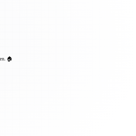
ten. 🏠