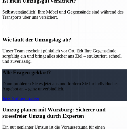
Ist mein Umzugsgut versichert?
Selbstverständlich! Ihre Möbel und Gegenstände sind während des
Transports über uns versichert.
Wie läuft der Umzugstag ab?
Unser Team erscheint pünktlich vor Ort, lädt Ihre Gegenstände
sorgfältig ein und bringt alles sicher ans Ziel – strukturiert, schnell
und zuverlässig.
Alle Fragen geklärt?
Dann probieren Sie es jetzt aus und fordern Sie Ihr individuelles
Angebot an – ganz unverbindlich.
Jetzt Anfrage starten
Umzug planen mit Würzburg: Sicherer und
stressfreier Umzug durch Experten
Ein gut geplanter Umzug ist die Voraussetzung für einen