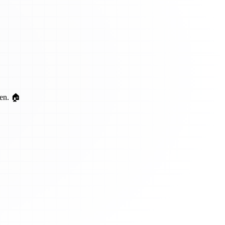
ten. 🏠