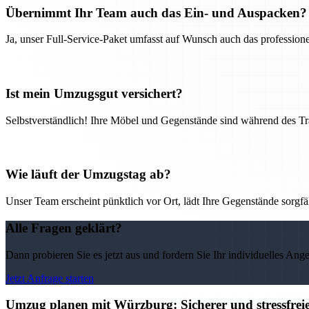
Übernimmt Ihr Team auch das Ein- und Auspacken?
Ja, unser Full-Service-Paket umfasst auf Wunsch auch das professio
Ist mein Umzugsgut versichert?
Selbstverständlich! Ihre Möbel und Gegenstände sind während des Tra
Wie läuft der Umzugstag ab?
Unser Team erscheint pünktlich vor Ort, lädt Ihre Gegenstände sorgfälti
Alle Fragen geklärt?
Dann probieren Sie es jetzt aus und fordern Sie Ihr individuelles Ang
Jetzt Anfrage starten
Umzug planen mit Würzburg: Sicherer und stressfre