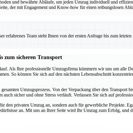
den und bewährte Abläufe, um jeden Umzug individuell und effizient 
eite, der mit Engagement und Know-how für einen reibungslosen Ablauf
 erfahrenes Team steht Ihnen von der ersten Anfrage bis zum letzten Ka
is zum sicheren Transport
auf. Als Ihre professionelle Umzugsfirma kümmern wir uns um alle Detai
mmen. So können Sie sich auf den nächsten Lebensabschnitt konzentrie
en gesamten Umzugsprozess. Von der Verpackung über den Transport bis h
 auch sicher und ohne Stress verläuft. Verlassen Sie sich auf profession
für den privaten Umzug an, sondern auch für gewerbliche Projekte. E
dürfnisse an. Mit uns an Ihrer Seite wird Ihr Umzug zum Erfolg, und das