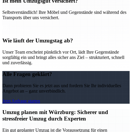
Ist mein Umzugsgut versichert?
Selbstverständlich! Ihre Möbel und Gegenstände sind während des
Transports über uns versichert.
Wie läuft der Umzugstag ab?
Unser Team erscheint pünktlich vor Ort, lädt Ihre Gegenstände
sorgfältig ein und bringt alles sicher ans Ziel – strukturiert, schnell
und zuverlässig.
Alle Fragen geklärt?
Dann probieren Sie es jetzt aus und fordern Sie Ihr individuelles
Angebot an – ganz unverbindlich.
Jetzt Anfrage starten
Umzug planen mit Würzburg: Sicherer und
stressfreier Umzug durch Experten
Ein gut geplanter Umzug ist die Voraussetzung für einen