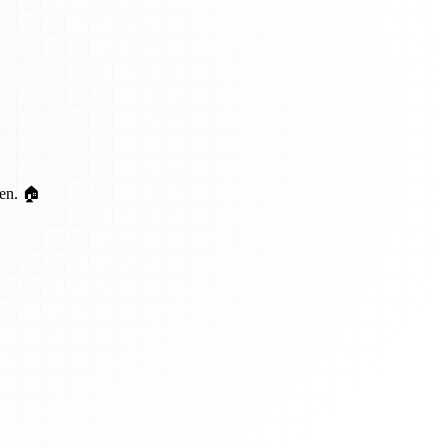
ten. 🏠