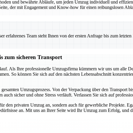
den und bewährte Abläufe, um jeden Umzug individuell und effizient 
eite, der mit Engagement und Know-how für einen reibungslosen Ablauf
 erfahrenes Team steht Ihnen von der ersten Anfrage bis zum letzten Ka
is zum sicheren Transport
auf. Als Ihre professionelle Umzugsfirma kümmern wir uns um alle Detai
mmen. So können Sie sich auf den nächsten Lebensabschnitt konzentrie
en gesamten Umzugsprozess. Von der Verpackung über den Transport bis h
 auch sicher und ohne Stress verläuft. Verlassen Sie sich auf profession
für den privaten Umzug an, sondern auch für gewerbliche Projekte. E
dürfnisse an. Mit uns an Ihrer Seite wird Ihr Umzug zum Erfolg, und das