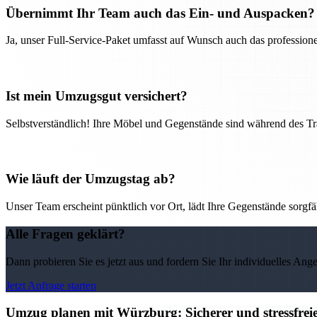
Übernimmt Ihr Team auch das Ein- und Auspacken?
Ja, unser Full-Service-Paket umfasst auf Wunsch auch das professio
Ist mein Umzugsgut versichert?
Selbstverständlich! Ihre Möbel und Gegenstände sind während des Tra
Wie läuft der Umzugstag ab?
Unser Team erscheint pünktlich vor Ort, lädt Ihre Gegenstände sorgfälti
Alle Fragen geklärt?
Dann probieren Sie es jetzt aus und fordern Sie Ihr individuelles Ang
Jetzt Anfrage starten
Umzug planen mit Würzburg: Sicherer und stressfre