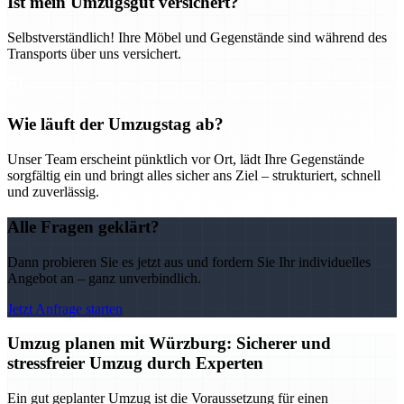
Ist mein Umzugsgut versichert?
Selbstverständlich! Ihre Möbel und Gegenstände sind während des
Transports über uns versichert.
Wie läuft der Umzugstag ab?
Unser Team erscheint pünktlich vor Ort, lädt Ihre Gegenstände
sorgfältig ein und bringt alles sicher ans Ziel – strukturiert, schnell
und zuverlässig.
Alle Fragen geklärt?
Dann probieren Sie es jetzt aus und fordern Sie Ihr individuelles
Angebot an – ganz unverbindlich.
Jetzt Anfrage starten
Umzug planen mit Würzburg: Sicherer und
stressfreier Umzug durch Experten
Ein gut geplanter Umzug ist die Voraussetzung für einen