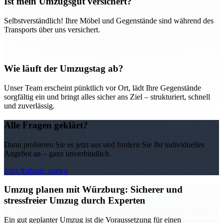
Ist mein Umzugsgut versichert?
Selbstverständlich! Ihre Möbel und Gegenstände sind während des
Transports über uns versichert.
Wie läuft der Umzugstag ab?
Unser Team erscheint pünktlich vor Ort, lädt Ihre Gegenstände
sorgfältig ein und bringt alles sicher ans Ziel – strukturiert, schnell
und zuverlässig.
Alle Fragen geklärt?
Dann probieren Sie es jetzt aus und fordern Sie Ihr individuelles
Angebot an – ganz unverbindlich.
Jetzt Anfrage starten
Umzug planen mit Würzburg: Sicherer und
stressfreier Umzug durch Experten
Ein gut geplanter Umzug ist die Voraussetzung für einen