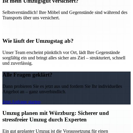
Ist mein Umzugsgut versichert?
Selbstverständlich! Ihre Möbel und Gegenstände sind während des
Transports über uns versichert.
Wie läuft der Umzugstag ab?
Unser Team erscheint pünktlich vor Ort, lädt Ihre Gegenstände
sorgfältig ein und bringt alles sicher ans Ziel – strukturiert, schnell
und zuverlässig.
Alle Fragen geklärt?
Dann probieren Sie es jetzt aus und fordern Sie Ihr individuelles
Angebot an – ganz unverbindlich.
Jetzt Anfrage starten
Umzug planen mit Würzburg: Sicherer und
stressfreier Umzug durch Experten
Ein gut geplanter Umzug ist die Voraussetzung für einen