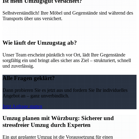
Ist mein Umzugsgut versichert?
Selbstverständlich! Ihre Möbel und Gegenstände sind während des
Transports über uns versichert.
Wie läuft der Umzugstag ab?
Unser Team erscheint pünktlich vor Ort, lädt Ihre Gegenstände
sorgfältig ein und bringt alles sicher ans Ziel – strukturiert, schnell
und zuverlässig.
Alle Fragen geklärt?
Dann probieren Sie es jetzt aus und fordern Sie Ihr individuelles
Angebot an – ganz unverbindlich.
Jetzt Anfrage starten
Umzug planen mit Würzburg: Sicherer und
stressfreier Umzug durch Experten
Ein gut geplanter Umzug ist die Voraussetzung für einen