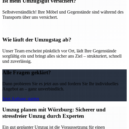
Ist mein Umzugsgut versichert?
Selbstverständlich! Ihre Möbel und Gegenstände sind während des
Transports über uns versichert.
Wie läuft der Umzugstag ab?
Unser Team erscheint pünktlich vor Ort, lädt Ihre Gegenstände
sorgfältig ein und bringt alles sicher ans Ziel – strukturiert, schnell
und zuverlässig.
Alle Fragen geklärt?
Dann probieren Sie es jetzt aus und fordern Sie Ihr individuelles
Angebot an – ganz unverbindlich.
Jetzt Anfrage starten
Umzug planen mit Würzburg: Sicherer und
stressfreier Umzug durch Experten
Ein gut geplanter Umzug ist die Voraussetzung für einen