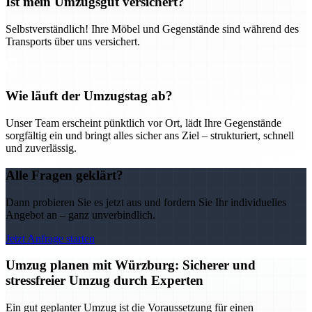
Ist mein Umzugsgut versichert?
Selbstverständlich! Ihre Möbel und Gegenstände sind während des
Transports über uns versichert.
Wie läuft der Umzugstag ab?
Unser Team erscheint pünktlich vor Ort, lädt Ihre Gegenstände
sorgfältig ein und bringt alles sicher ans Ziel – strukturiert, schnell
und zuverlässig.
Alle Fragen geklärt?
Dann probieren Sie es jetzt aus und fordern Sie Ihr individuelles
Angebot an – ganz unverbindlich.
Jetzt Anfrage starten
Umzug planen mit Würzburg: Sicherer und
stressfreier Umzug durch Experten
Ein gut geplanter Umzug ist die Voraussetzung für einen