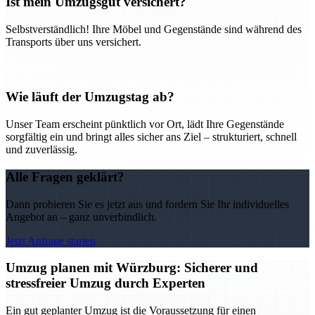
Ist mein Umzugsgut versichert?
Selbstverständlich! Ihre Möbel und Gegenstände sind während des
Transports über uns versichert.
Wie läuft der Umzugstag ab?
Unser Team erscheint pünktlich vor Ort, lädt Ihre Gegenstände
sorgfältig ein und bringt alles sicher ans Ziel – strukturiert, schnell
und zuverlässig.
Alle Fragen geklärt?
Dann probieren Sie es jetzt aus und fordern Sie Ihr individuelles
Angebot an – ganz unverbindlich.
Jetzt Anfrage starten
Umzug planen mit Würzburg: Sicherer und
stressfreier Umzug durch Experten
Ein gut geplanter Umzug ist die Voraussetzung für einen