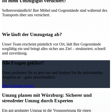
Ist mein Umzugsgut versichert?
Selbstverständlich! Ihre Möbel und Gegenstände sind während des
Transports über uns versichert.
Wie läuft der Umzugstag ab?
Unser Team erscheint pünktlich vor Ort, lädt Ihre Gegenstände
sorgfältig ein und bringt alles sicher ans Ziel – strukturiert, schnell
und zuverlässig.
Alle Fragen geklärt?
Dann probieren Sie es jetzt aus und fordern Sie Ihr individuelles
Angebot an – ganz unverbindlich.
Jetzt Anfrage starten
Umzug planen mit Würzburg: Sicherer und
stressfreier Umzug durch Experten
Ein gut geplanter Umzug ist die Voraussetzung für einen